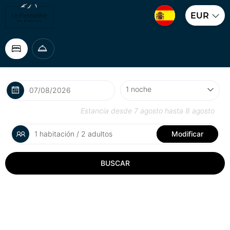
EUR
Estancia desde
7 agosto
hasta
8 agosto
1 habitación / 2 adultos
Modificar